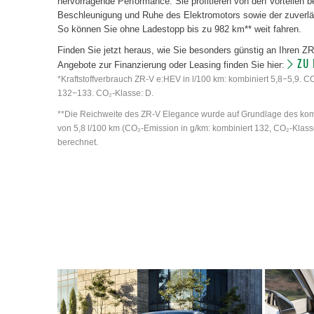
hervorragende Performance. Sie profitieren von den Vorteilen b
Beschleunigung und Ruhe des Elektromotors sowie der zuverlä
So können Sie ohne Ladestopp bis zu 982 km** weit fahren.
Finden Sie jetzt heraus, wie Sie besonders günstig an Ihren 
ZU
Angebote zur Finanzierung oder Leasing finden Sie hier:
*Kraftstoffverbrauch ZR-V e:HEV in l/100 km: kombiniert 5,8−5,9. C
132−133. CO₂-Klasse: D.
**Die Reichweite des ZR-V Elegance wurde auf Grundlage des kom
von 5,8 l/100 km (CO₂-Emission in g/km: kombiniert 132, CO₂-Klasse
berechnet.