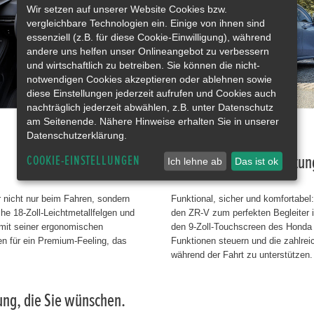
Wir setzen auf unserer Website Cookies bzw.
vergleichbare Technologien ein. Einige von ihnen sind
essenziell (z.B. für diese Cookie-Einwilligung), während
andere uns helfen unser Onlineangebot zu verbessern
und wirtschaftlich zu betreiben. Sie können die nicht-
notwendigen Cookies akzeptieren oder ablehnen sowie
diese Einstellungen jederzeit aufrufen und Cookies auch
nachträglich jederzeit abwählen, z.B. unter Datenschutz
am Seitenende. Nähere Hinweise erhalten Sie in unserer
Datenschutzerklärung.
Umfangreiche Ausstattun
COOKIE-EINSTELLUNGEN
Ich lehne ab
Das ist ok
 nicht nur beim Fahren, sondern
Funktional, sicher und komfortabe
he 18-Zoll-Leichtmetallfelgen und
den ZR-V zum perfekten Begleiter in
 mit seiner ergonomischen
den 9-Zoll-Touchscreen des Honda
n für ein Premium-Feeling, das
Funktionen steuern und die zahlr
während der Fahrt zu unterstützen.
tung, die Sie wünschen.