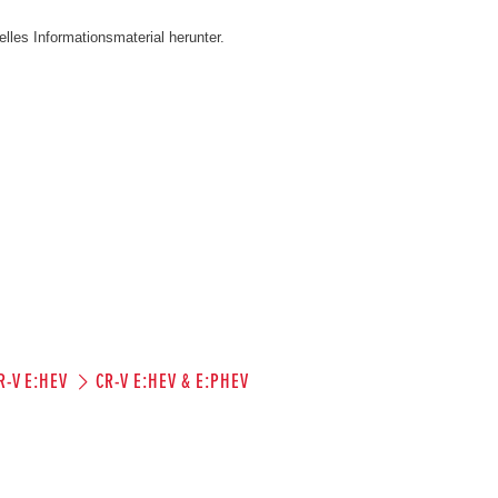
lles Informationsmaterial herunter.
R-V E:HEV
CR-V E:HEV & E:PHEV