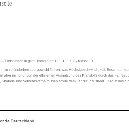
rseite
 CO₂-Emissionen in g/km: kombiniert 132−133. CO₂-Klasse: D.
 zu verändertem Leergewicht führen, was Höchstgeschwindigkeit, Beschleunigungs
n aber nicht nur von der effizienten Ausnutzung des Kraftstoffs durch das Fahrz
n, Straßen- und Verkehrsverhältnissen sowie dem Fahrzeugzustand. CO2 ist das fü
onda Deutschland