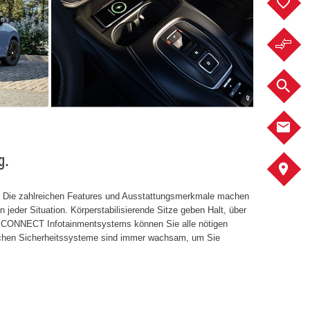
F
F
F
K
g.
A
l: Die zahlreichen Features und Ausstattungsmerkmale machen
 jeder Situation. Körperstabilisierende Sitze geben Halt, über
 CONNECT Infotainmentsystems können Sie alle nötigen
eichen Sicherheitssysteme sind immer wachsam, um Sie