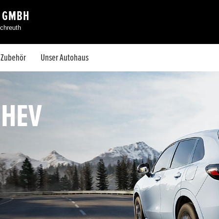
L GMBH
chreuth
& Zubehör
Unser Autohaus
:HEV